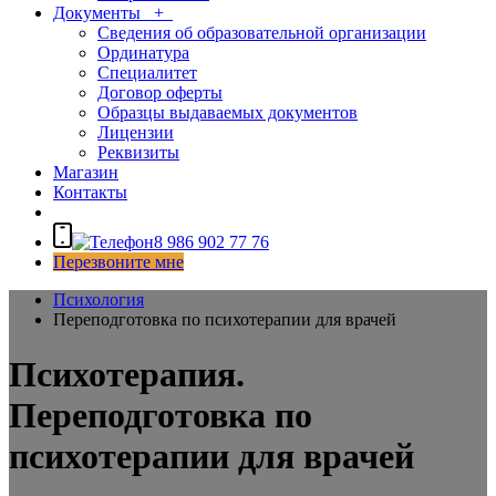
Документы
+
Сведения об образовательной организации
Ординатура
Специалитет
Договор оферты
Образцы выдаваемых документов
Лицензии
Реквизиты
Магазин
Контакты
8 986 902 77 76
Перезвоните мне
Психология
Переподготовка по психотерапии для врачей
Психотерапия.
Переподготовка по
психотерапии для врачей