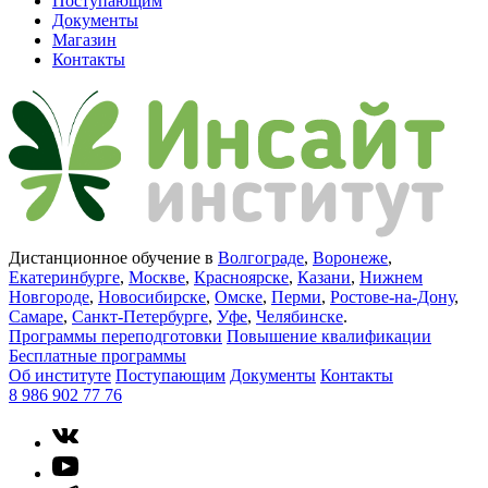
Поступающим
Документы
Магазин
Контакты
Дистанционное обучение в
Волгограде
,
Воронеже
,
Екатеринбурге
,
Москве
,
Красноярске
,
Казани
,
Нижнем
Новгороде
,
Новосибирске
,
Омске
,
Перми
,
Ростове-на-Дону
,
Самаре
,
Санкт-Петербурге
,
Уфе
,
Челябинске
.
Программы переподготовки
Повышение квалификации
Бесплатные программы
Об институте
Поступающим
Документы
Контакты
8 986 902 77 76